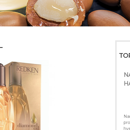
L
TO
N
H
Na
pro
hve