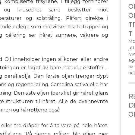
 kompliserte frisyrene. I tillegg forhindrer
O
tet og krusethet samt beskytter mot
O
raturer og solstråling. Påført direkte i
T
nde belegg som motvirker flisete tupper og
T
g påføring ser håret sunnere, vakrere og
Mo
ut
ly
il inneholder ingen silikoner eller andre
eg
av
ningen er laget av bare naturlige stoffer –
nat
og persilleolje. Den første oljen trenger dypt
ns og regenerering. Camelina sativa-olje har
ng. Den siste oljen (persille) gir håret glans
R
re strukturen til håret. Alle de ovennevnte
D
nnen og hårrøttene også.
O
ller tre dråper for å ta vare på hele håret.
dflatene. På denne måten blir oljen mer