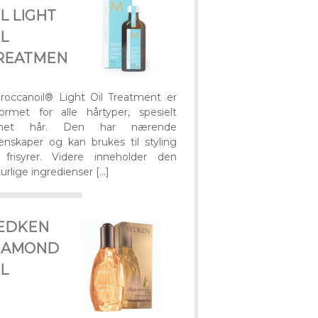
IL LIGHT
IL
REATMEN
roccanoil® Light Oil Treatment er
formet for alle hårtyper, spesielt
snet hår. Den har nærende
enskaper og kan brukes til styling
 frisyrer. Videre inneholder den
urlige ingredienser […]
EDKEN
IAMOND
IL