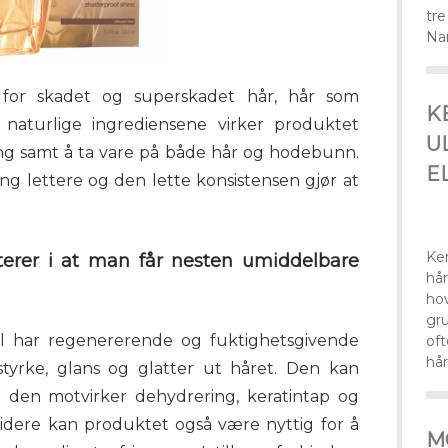
tre
Na
for skadet og superskadet hår, hår som
K
naturlige ingrediensene virker produktet
U
ring samt å ta vare på både hår og hodebunn.
E
ng lettere og den lette konsistensen gjør at
Ker
terer i at man får nesten umiddelbare
hå
ho
gr
 har regenererende og fuktighetsgivende
o
hår
 styrke, glans og glatter ut håret. Den kan
n den motvirker dehydrering, keratintap og
 Videre kan produktet også være nyttig for å
M