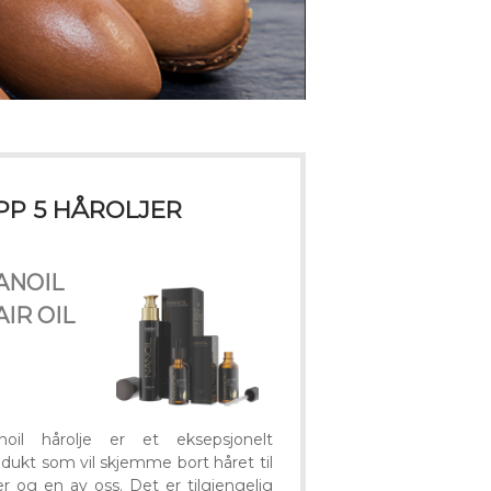
PP 5 HÅROLJER
ANOIL
AIR OIL
noil hårolje er et eksepsjonelt
dukt som vil skjemme bort håret til
r og en av oss. Det er tilgjengelig