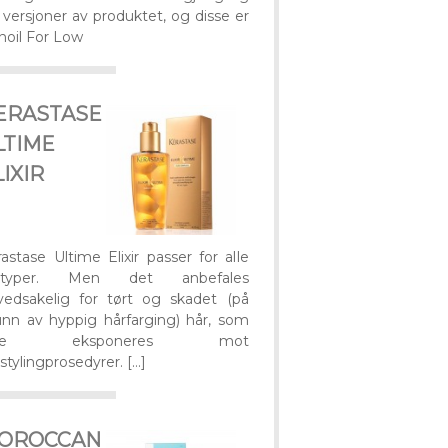
 versjoner av produktet, og disse er
noil For Low
ERASTASE
LTIME
LIXIR
astase Ultime Elixir passer for alle
rtyper. Men det anbefales
vedsakelig for tørt og skadet (på
unn av hyppig hårfarging) hår, som
fte eksponeres mot
stylingprosedyrer. […]
OROCCAN