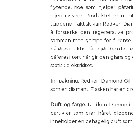
flytende, noe som hjelper påfør
oljen raskere. Produktet er men
tuppene. Faktisk kan Redken Dia
å forsterke den regenerative pr
sammen med sjampo for å rense h
påføres i fuktig hår, gjør den det l
påføres i tørt hår gir den glans o
statisk elektrisitet.
Innpakning.
Redken Diamond Oil k
som en diamant. Flasken har en dr
Duft og farge.
Redken Diamond Oi
partikler som gjør håret gløden
inneholder en behagelig duft som bl