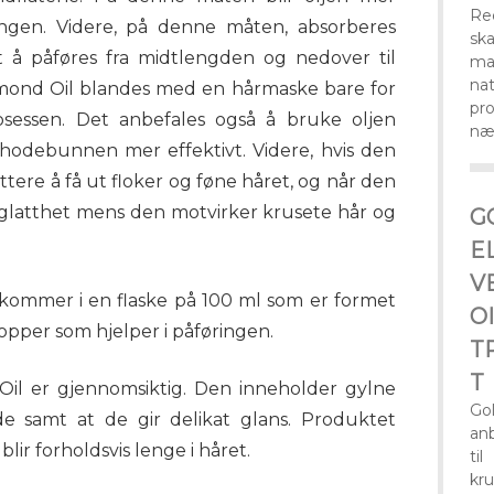
Re
ingen. Videre, på denne måten, absorberes
sk
t å påføres fra midtlengden og nedover til
ma
na
mond Oil blandes med en hårmaske bare for
pro
osessen. Det anbefales også å bruke oljen
næ
odebunnen mer effektivt. Videre, hvis den
ettere å få ut floker og føne håret, og når den
g glatthet mens den motvirker krusete hår og
G
E
V
ommer i en flaske på 100 ml som er formet
O
opper som hjelper i påføringen.
T
T
l er gjennomsiktig. Den inneholder gylne
Gol
de samt at de gir delikat glans. Produktet
anb
ir forholdsvis lenge i håret.
ti
kr