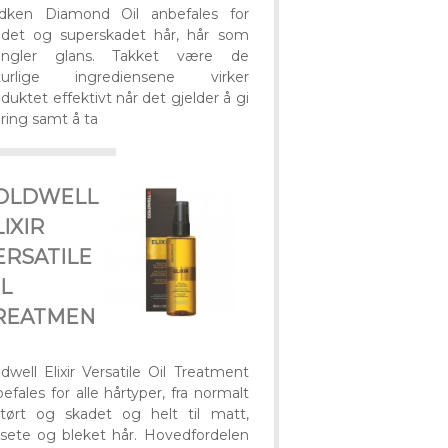
dken Diamond Oil anbefales for
adet og superskadet hår, hår som
ngler glans. Takket være de
turlige ingrediensene virker
duktet effektivt når det gjelder å gi
ring samt å ta
OLDWELL
LIXIR
ERSATILE
IL
REATMEN
dwell Elixir Versatile Oil Treatment
efales for alle hårtyper, fra normalt
l tørt og skadet og helt til matt,
usete og bleket hår. Hovedfordelen