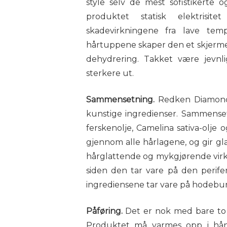
style selv de mest sofistikerte og
produktet statisk elektrisi
skadevirkningene fra lave tempe
hårtuppene skaper den et skjerme
dehydrering. Takket være jevnli
sterkere ut.
Sammensetning.
Redken Diamond O
kunstige ingredienser. Sammenset
ferskenolje, Camelina sativa-olje 
gjennom alle hårlagene, og gir gla
hårglattende og mykgjørende virkni
siden den tar vare på den perife
ingrediensene tar vare på hodebu
Påføring.
Det er nok med bare to e
Produktet må varmes opp i hån